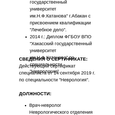
государственный
университет
им.Н.Ф.Катанова" г.Абакан с
присвоением квалификации
"Лечебное дело".
2014 г.: Диплом ФГБОУ ВПО
"Хакасский государственный
университет
им.Н.Ф.Катанова" по
СВЕДЕНИЯ О СЕРТИФИКАТЕ:
специальности
Действующий сертификат
"Неврология".
специалиста от 14 сентября 2019 г.
по специальности "Неврология".
ДОЛЖНОСТИ:
Врач-невролог
Неврологического отделения